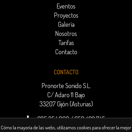
Eventos
Proyectos
Galería
Nosotros
Tarifas
Contacto
CONTACTO
Pronorte Sonido S.L.
C/ Adaro 11 Bajo
33207 Gijón (Asturias)
985 354 969
/
659 499 745
contratacion@pronorte.es
Cómo la mayoría de las webs, utilizamos cookies para ofrecer la mejor