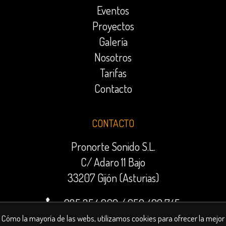
Eventos
Proyectos
Galería
Nosotros
Tarifas
Contacto
CONTACTO
Pronorte Sonido S.L.
C/ Adaro 11 Bajo
33207 Gijón (Asturias)
985 354 969
/
659 499 745
contratacion@pronorte.es
Cómo la mayoría de las webs, utilizamos cookies para ofrecer la mejor