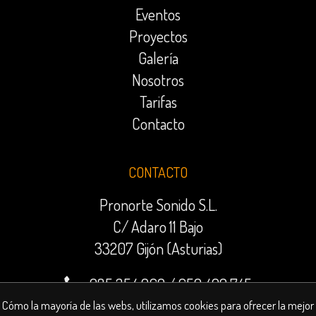
Eventos
Proyectos
Galería
Nosotros
Tarifas
Contacto
CONTACTO
Pronorte Sonido S.L.
C/ Adaro 11 Bajo
33207 Gijón (Asturias)
985 354 969
/
659 499 745
contratacion@pronorte.es
Cómo la mayoría de las webs, utilizamos cookies para ofrecer la mejor